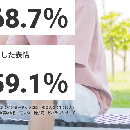
68.7％
とした
表情
59.1％
方法：インターネット調査・調査人数：1,012人・
心の高い女性・モニター提供元：ゼネラルリサーチ