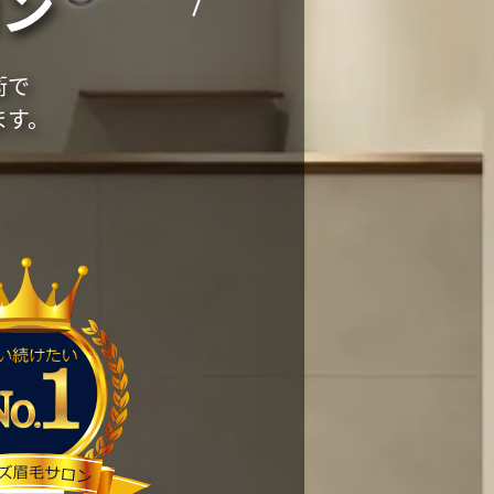
ン
術で
ます。