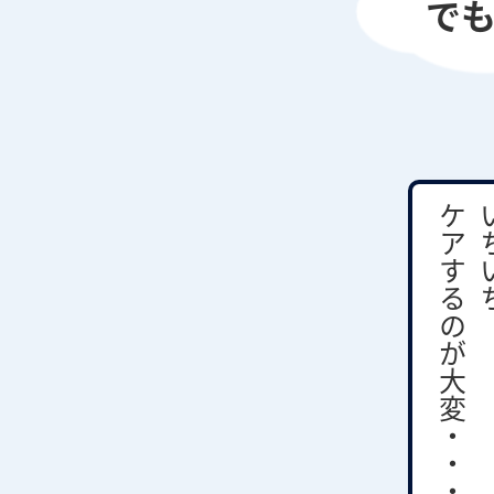
で
ケアするのが大変・・・
いち