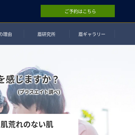
ご予約はこちら
の理由
眉研究所
眉ギャラリー
を感じますか？
(プラスエイト調べ)
く
肌荒れのない肌