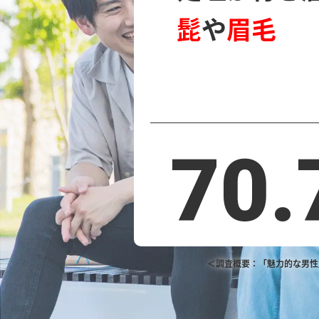
髭
や
眉毛
70
＜調査概要：「魅力的な男性」に