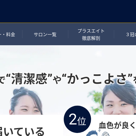
プラスエイト
ー・料金
サロン一覧
３冠
徹底解剖
“清潔感”
“かっこよさ”
で
や
2
位
血色が良
届いている