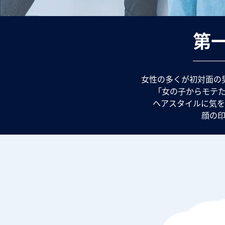
第
女性の多くが初対面の
「女の子からモテ
ヘアスタイルに気を
顔の