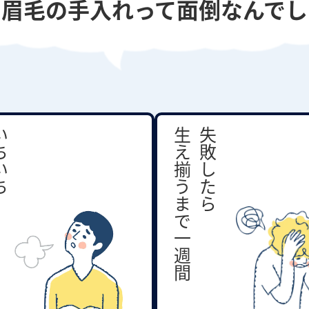
も眉毛の手入れって
面倒なんでし
いち
生え揃うまで一週間
失敗したら